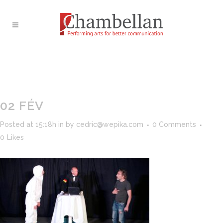
02 FÉV
Posted at 15:18h
in
by
cedric@wepika.com
0 Comments
0
Likes