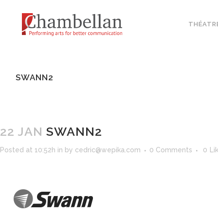
THÉATR
SWANN2
22 JAN
SWANN2
Posted at 10:52h
in
by
cedric@wepika.com
0 Comments
0
Li