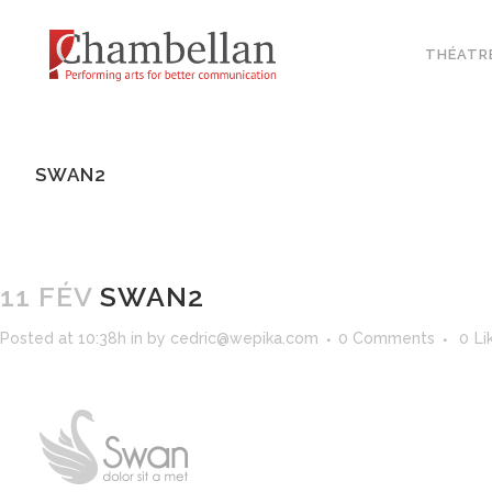
THÉATR
SWAN2
11 FÉV
SWAN2
Posted at 10:38h
in
by
cedric@wepika.com
0 Comments
0
Li