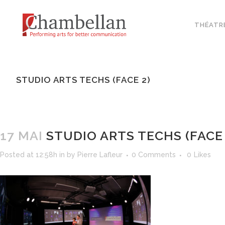
THÉATR
STUDIO ARTS TECHS (FACE 2)
17 MAI
STUDIO ARTS TECHS (FACE 
Posted at 12:58h
in
by
Pierre Lafleur
0 Comments
0
Likes