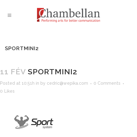
SPORTMINI2
11 FÉV
SPORTMINI2
Posted at 10:51h
in
by
cedric@wepika.com
0 Comments
0
Likes