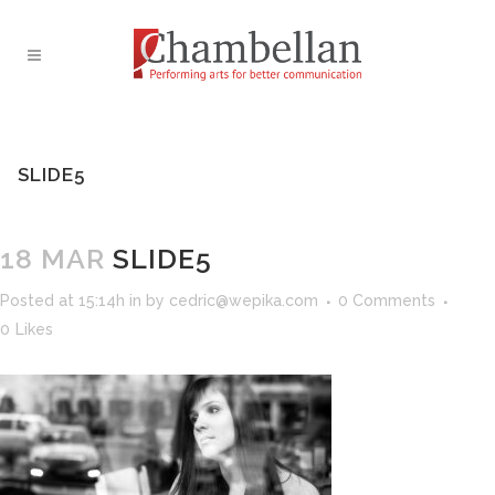
SLIDE5
18 MAR
SLIDE5
Posted at 15:14h
in
by
cedric@wepika.com
0 Comments
0
Likes