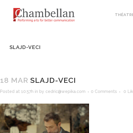
THÉATR
SLAJD-VECI
18 MAR
SLAJD-VECI
Posted at 10:57h
in
by
cedric@wepika.com
0 Comments
0
Li