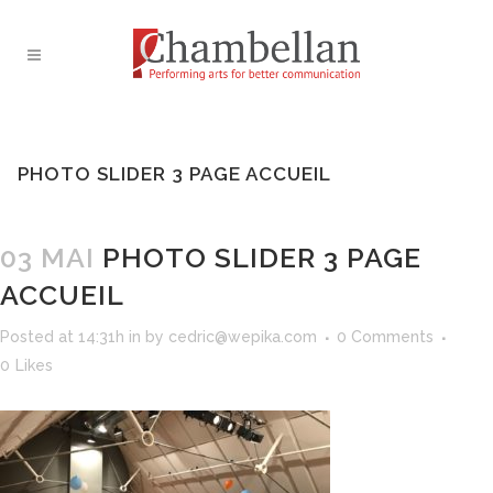
PHOTO SLIDER 3 PAGE ACCUEIL
03 MAI
PHOTO SLIDER 3 PAGE
ACCUEIL
Posted at 14:31h
in
by
cedric@wepika.com
0 Comments
0
Likes