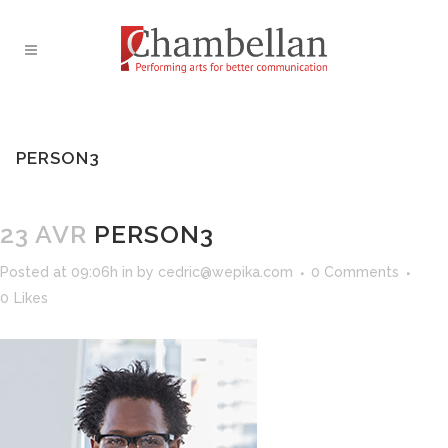
PERSON3
23 AVR
PERSON3
Posted at 09:06h
in
by
cedric@wepika.com
0 Comments
0
Likes