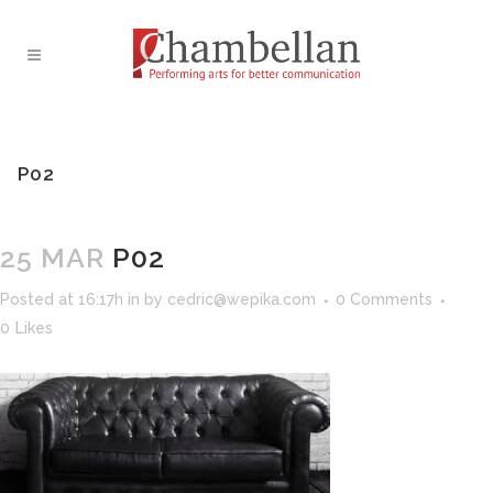
P02
25 MAR
P02
Posted at 16:17h
in
by
cedric@wepika.com
0 Comments
0
Likes