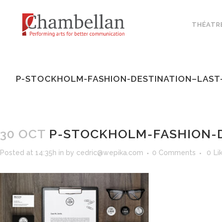
THÉATR
P-STOCKHOLM-FASHION-DESTINATION–LAST
30 OCT
P-STOCKHOLM-FASHION-D
Posted at 14:35h
in
by
cedric@wepika.com
0 Comments
0
Li