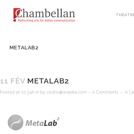
THÉATR
METALAB2
11 FÉV
METALAB2
Posted at 10:34h
in
by
cedric@wepika.com
0 Comments
0
Li