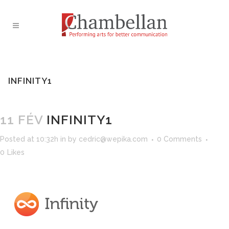
INFINITY1
11 FÉV
INFINITY1
Posted at 10:32h
in
by
cedric@wepika.com
0 Comments
0
Likes