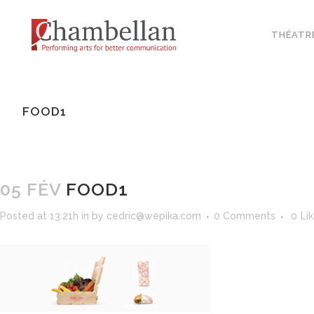
THÉATR
FOOD1
05 FÉV
FOOD1
Posted at 13:21h
in
by
cedric@wepika.com
0 Comments
0
Li