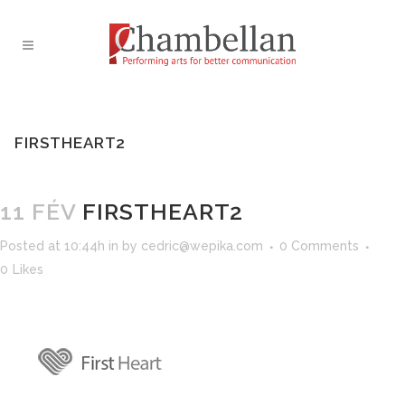
FIRSTHEART2
11 FÉV
FIRSTHEART2
Posted at 10:44h
in
by
cedric@wepika.com
0 Comments
0
Likes