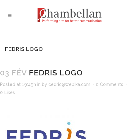
FEDRIS LOGO
03 FÉV
FEDRIS LOGO
Posted at 19:49h
in
by
cedric@wepika.com
0 Comments
0
Likes