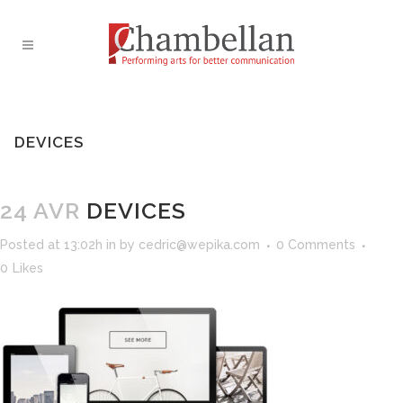
DEVICES
24 AVR
DEVICES
Posted at 13:02h
in
by
cedric@wepika.com
0 Comments
0
Likes