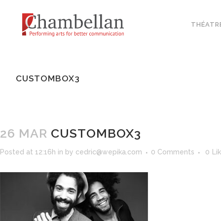
THÉATR
CUSTOMBOX3
26 MAR
CUSTOMBOX3
Posted at 12:16h
in
by
cedric@wepika.com
0 Comments
0
Li