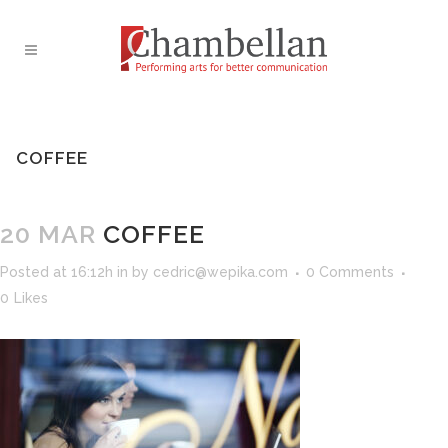
COFFEE
20 MAR
COFFEE
Posted at 16:12h
in
by
cedric@wepika.com
0 Comments
0
Likes