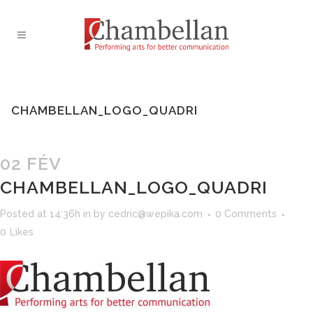
CHAMBELLAN_LOGO_QUADRI
02 FÉV
CHAMBELLAN_LOGO_QUADRI
Posted at 14:36h
in
by
cedric@wepika.com
0 Comments
0
Likes