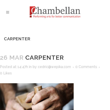
CARPENTER
26 MAR
CARPENTER
Posted at 14:47h
in
by
cedric@wepika.com
0 Comments
0
Likes