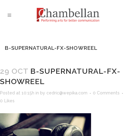
B-SUPERNATURAL-FX-SHOWREEL
29 OCT
B-SUPERNATURAL-FX-
SHOWREEL
Posted at 10:15h
in
by
cedric@wepika.com
0 Comments
0
Likes