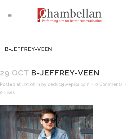
B-JEFFREY-VEEN
29 OCT
B-JEFFREY-VEEN
Posted at 10:10h
in
by
cedric@wepika.com
0 Comments
0
Likes