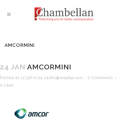
AMCORMINI
24 JAN
AMCORMINI
Posted at 12:30h
in
by
cedric@wepika.com
0 Comments
0
Likes