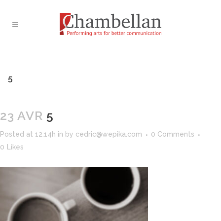
5
23 AVR
5
Posted at 12:14h
in
by
cedric@wepika.com
0 Comments
0
Likes