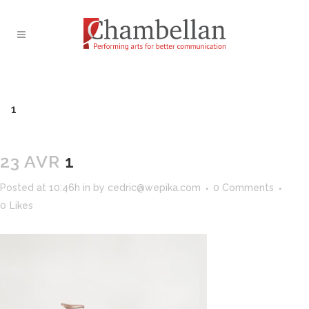
1
23 AVR
1
Posted at 10:46h
in
by
cedric@wepika.com
0 Comments
0
Likes