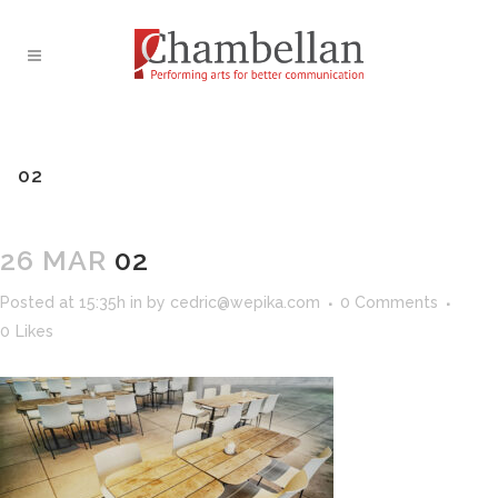
02
26 MAR
02
Posted at 15:35h
in
by
cedric@wepika.com
0 Comments
0
Likes