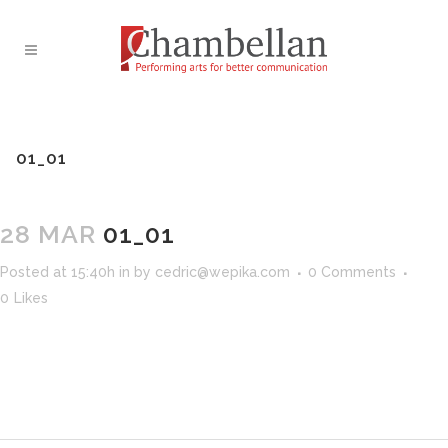
01_01
28 MAR
01_01
Posted at 15:40h
in
by
cedric@wepika.com
0 Comments
0
Likes