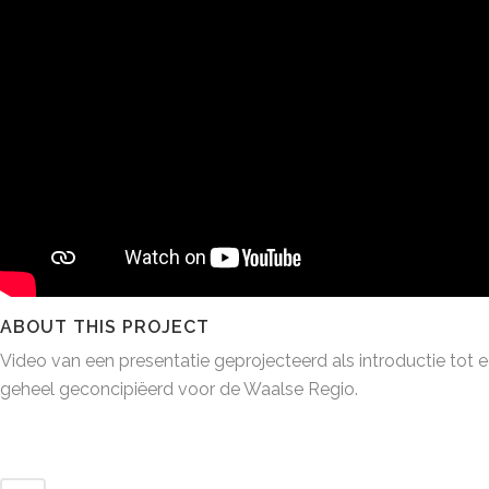
ABOUT THIS PROJECT
Video van een presentatie geprojecteerd als introductie to
geheel geconcipiëerd voor de Waalse Regio.