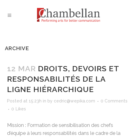
ARCHIVE
12 MAR
DROITS, DEVOIRS ET
RESPONSABILITÉS DE LA
LIGNE HIÉRARCHIQUE
Posted at 15:23h
in
by
cedric@wepika.com
0 Comments
0
Likes
Mission : Formation de sensibilisation des chefs
d’équipe à leurs responsabilités dans le cadre de la