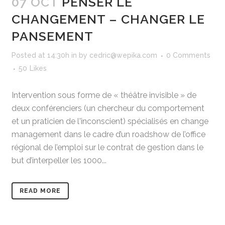
07 OCT
PENSER LE
CHANGEMENT – CHANGER LE
PANSEMENT
Posted at 14:30h
in
by
cedric@wepika.com
0 Comments
50
Likes
Intervention sous forme de « théâtre invisible » de
deux conférenciers (un chercheur du comportement
et un praticien de l'inconscient) spécialisés en change
management dans le cadre d’un roadshow de l’office
régional de l’emploi sur le contrat de gestion dans le
but d’interpeller les 1000...
READ MORE