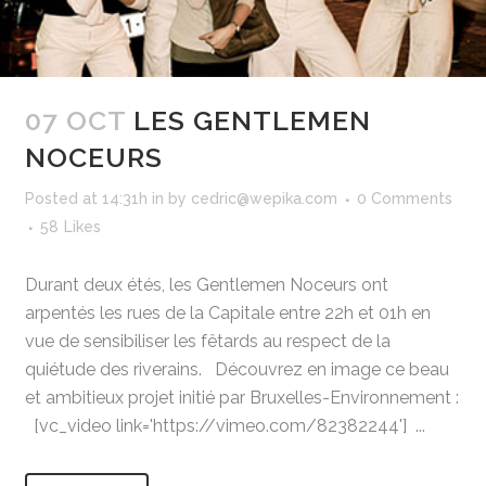
07 OCT
LES GENTLEMEN
NOCEURS
Posted at 14:31h
in
by
cedric@wepika.com
0 Comments
58
Likes
Durant deux étés, les Gentlemen Noceurs ont
arpentés les rues de la Capitale entre 22h et 01h en
vue de sensibiliser les fêtards au respect de la
quiétude des riverains. Découvrez en image ce beau
et ambitieux projet initié par Bruxelles-Environnement :
[vc_video link='https://vimeo.com/82382244'] ...