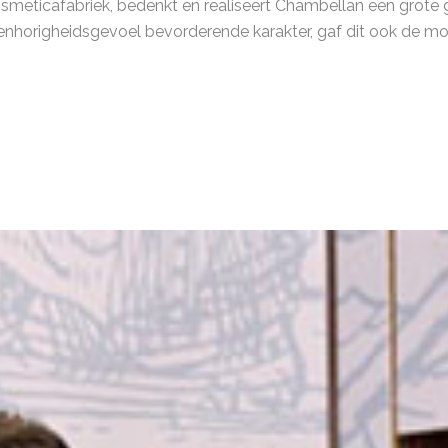
smeticafabriek, bedenkt en realiseert Chambellan een grote g
menhorigheidsgevoel bevorderende karakter, gaf dit ook de m