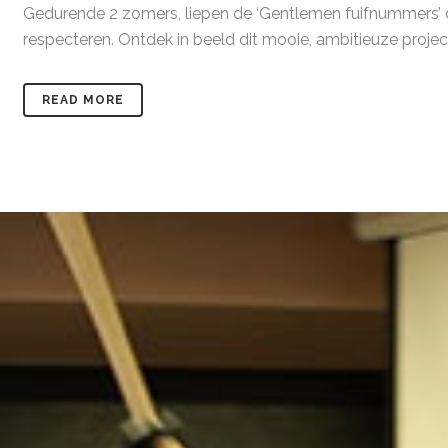
Gedurende 2 zomers, liepen de ‘Gentlemen fuifnummers’ do
respecteren. Ontdek in beeld dit mooie, ambitieuze project
READ MORE