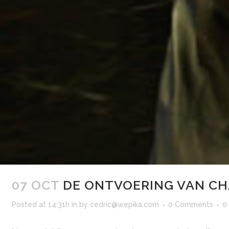
07 OCT
DE ONTVOERING VAN C
Posted at 14:31h
in
by
cedric@wepika.com
0 Comments
0