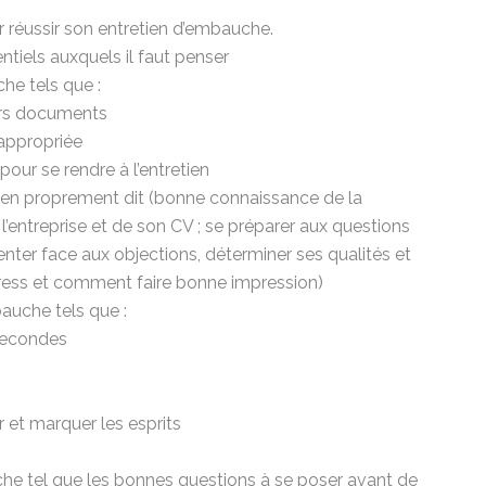
r réussir son entretien d’embauche.
ntiels auxquels il faut penser
he tels que :
ers documents
appropriée
pour se rendre à l’entretien
etien proprement dit (bonne connaissance de la
 l’entreprise et de son CV ; se préparer aux questions
nter face aux objections, déterminer ses qualités et
tress et comment faire bonne impression)
bauche tels que :
 secondes
t marquer les esprits
che tel que les bonnes questions à se poser avant de