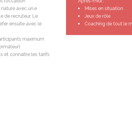
t l’occasion
Après-midi :
 nature avec un.e
Mises en situation
le de recruteur. Le
Jeux de rôle
fer ensuite avec le
Coaching de tout le
articipants maximum
ormateur)
et connaître les tarifs