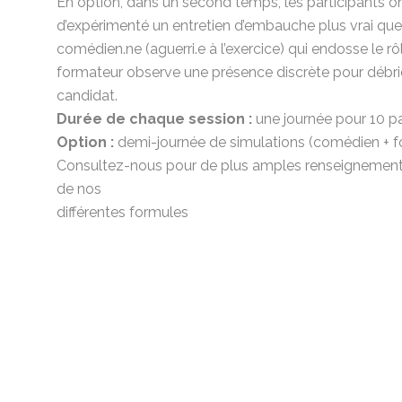
En option, dans un second temps, les participants on
d’expérimenté un entretien d’embauche plus vrai que
comédien.ne (aguerri.e à l’exercice) qui endosse le rô
formateur observe une présence discrète pour débrie
candidat.
Durée de chaque session :
une journée pour 10 p
Option :
demi-journée de simulations (comédien + f
Consultez-nous pour de plus amples renseignements 
de nos
différentes formules