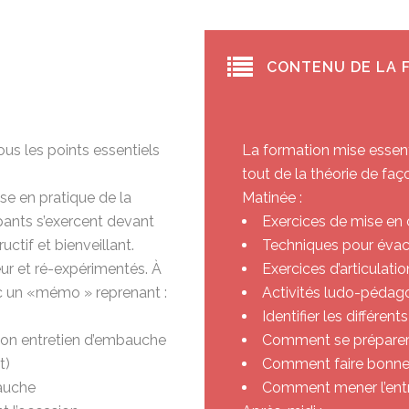
CONTENU DE LA 
us les points essentiels
La formation mise essenti
tout de la théorie de faço
se en pratique de la
Matinée :
ipants s’exercent devant
Exercices de mise en 
ctif et bienveillant.
Techniques pour évacu
ur et ré-expérimentés. À
Exercices d’articulati
ec un «mémo » reprenant :
Activités ludo-pédag
Identifier les différe
son entretien d’embauche
Comment se préparer p
t)
Comment faire bonne
bauche
Comment mener l’ent