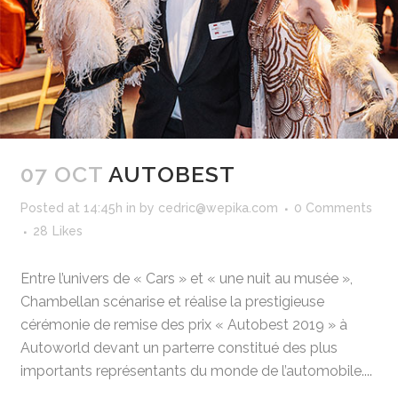
07 OCT
AUTOBEST
Posted at 14:45h
in
by
cedric@wepika.com
0 Comments
28
Likes
Entre l’univers de « Cars » et « une nuit au musée »,
Chambellan scénarise et réalise la prestigieuse
cérémonie de remise des prix « Autobest 2019 » à
Autoworld devant un parterre constitué des plus
importants représentants du monde de l’automobile....