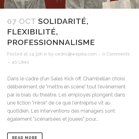
07 OCT
SOLIDARITÉ,
FLEXIBILITÉ,
PROFESSIONNALISME
Posted at 14:32h
in
by
cedric@wepika.com
0 Comments
40
Likes
Dans le cadre d'un Sales Kick off, Chambellan choisi
délibérément de "mettre en scène" tout l'évènement
par le biais du théâtre. Les employés plongent dans
une fiction "miroir" de ce que l'entreprise vit au
quotidien. Les interventions des managers sont
également "scénarisées et jouées" pour...
READ MORE