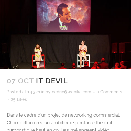
07 OCT
IT DEVIL
Posted at 14:32h
in
by
cedric@wepika.com
0 Comments
25
Likes
Dans le cadre d'un projet de networking commercial,
Chambellan crée un ambitieux spectacle théâtral
humoristique haut en couleur mélangeant vidéo,