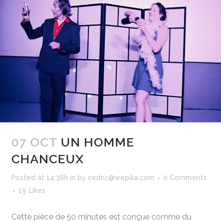
07 OCT
UN HOMME
CHANCEUX
Posted at 14:36h
in
by
cedric@wepika.com
0 Comments
19
Likes
Cette pièce de 50 minutes est conçue comme du