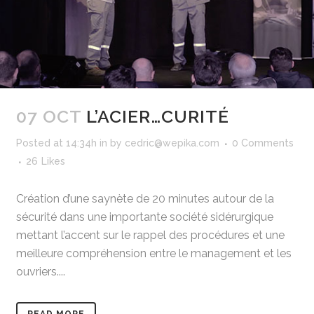
07 OCT
L’ACIER…CURITÉ
Posted at 14:34h
in
by
cedric@wepika.com
0 Comments
26
Likes
Création d’une saynète de 20 minutes autour de la
sécurité dans une importante société sidérurgique
mettant l’accent sur le rappel des procédures et une
meilleure compréhension entre le management et les
ouvriers....