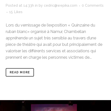
Posted at 14:33h
in
by
cedric@wepika.com
0 Comments
15
Likes
Lors du vernissage de l’exposition « Quinzaine du
ruban blanc» organisé à Namur, Chambellan
appréhende un sujet très sensible au travers d’une
pièce de théâtre qui avait pour but principalement de
valoriser les différents services et associations qui
prennent en charge les personnes victimes de...
READ MORE