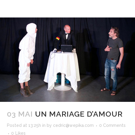
03 MAI
UN MARIAGE D’AMOUR
Posted at 13:25h
in
by
cedric@wepika.com
0 Comments
0
Likes