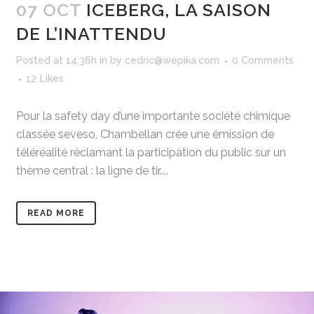
07 OCT
ICEBERG, LA SAISON
DE L’INATTENDU
Posted at 14:36h
in
by
cedric@wepika.com
0 Comments
12
Likes
Pour la safety day d’une importante société chimique
classée seveso, Chambellan crée une émission de
téléréalité réclamant la participation du public sur un
thème central : la ligne de tir....
READ MORE